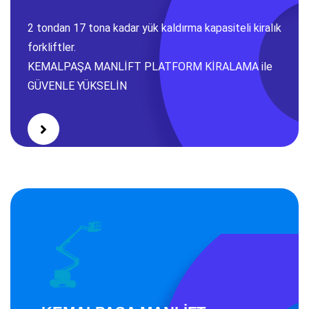
KEMALPAŞA FORKLİFT
2 tondan 17 tona kadar yük kaldırma kapasiteli kiralık
KİRALAMA
forkliftler.
KEMALPAŞA MANLİFT PLATFORM KİRALAMA ile
GÜVENLE YÜKSELİN
İzmir Kemalpaşa da kiralık akülü, dizel, makaslı, eklemli, dikey, manliftler.
KEMALPAŞA MANLİFT PLATFORM KİRALAMA ile GÜVENLE YÜKSELİN